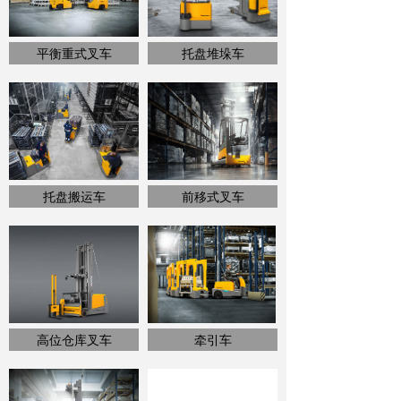
平衡重式叉车
托盘堆垛车
托盘搬运车
前移式叉车
高位仓库叉车
牵引车