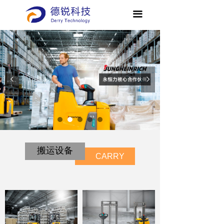
끀
넳
넲
搬运设备
CARRY