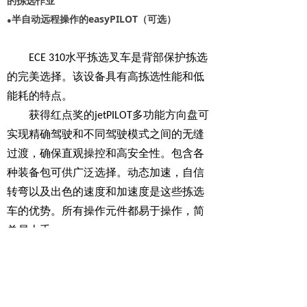
的拣选作业
半自动远程操作的easyPILOT（可选）
●
水平拣选叉车是背部保护拣选
ECE 310
的完美选择。
该设备具有高拣选性能和低
能耗的特点。
获得红点奖的
多功能方向盘可
jetPILOT
实现精确驾驶和不同驾驶模式之间的无缝
过渡，确保直观操控和高安全性。
包含各
种装备包
可供
广泛
选择
。动态加速，自信
转弯以及出色的速度和加速度是这些拣选
车的优势。
所有操作元件都易于操作，简
单
易上手
。
上一个：
垂直拣选车 1.0t EKS 110
ꄴ
下一个：
平面拣选车 2.0t ECE 320
ꄲ